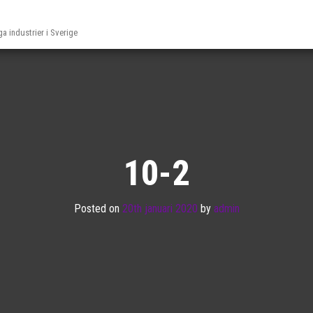
ga industrier i Sverige
10-2
Posted on
20th januari 2020
by
admin