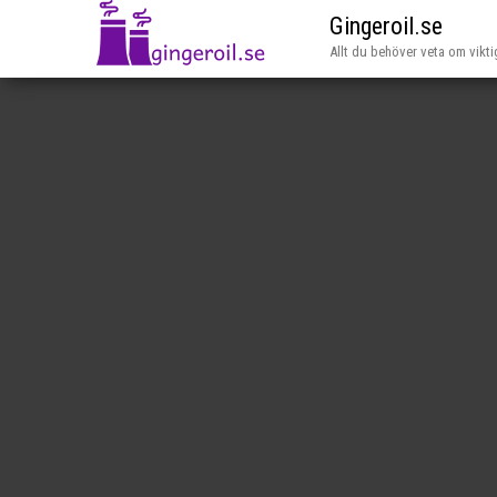
Gingeroil.se
Allt du behöver veta om vikti