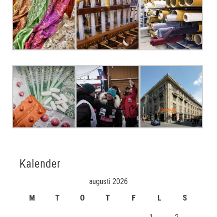
Kalender
augusti 2026
M
T
O
T
F
L
S