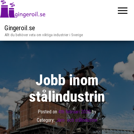
Gingeroil.se
Allt du behöver veta om viktiga industrier i Sverige
Jobb inom
stålindustrin
Posted on
4th februari 2020
by
Category:
Järn- och stålindustrin