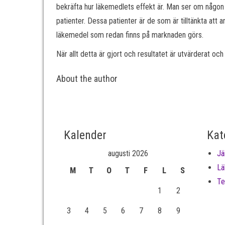
bekräfta hur läkemedlets effekt är. Man ser om någon 
patienter. Dessa patienter är de som är tilltänkta at
läkemedel som redan finns på marknaden görs.
När allt detta är gjort och resultatet är utvärderat o
About the author
Kalender
Kat
augusti 2026
Jä
Lä
M
T
O
T
F
L
S
Te
1
2
3
4
5
6
7
8
9