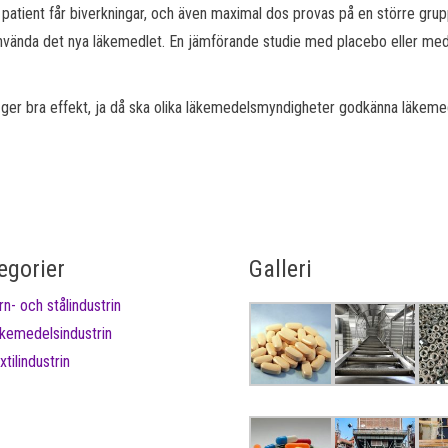
patient får biverkningar, och även maximal dos provas på en större gru
t använda det nya läkemedlet. En jämförande studie med placebo eller med
ch ger bra effekt, ja då ska olika läkemedelsmyndigheter godkänna läkeme
egorier
Galleri
rn- och stålindustrin
kemedelsindustrin
xtilindustrin