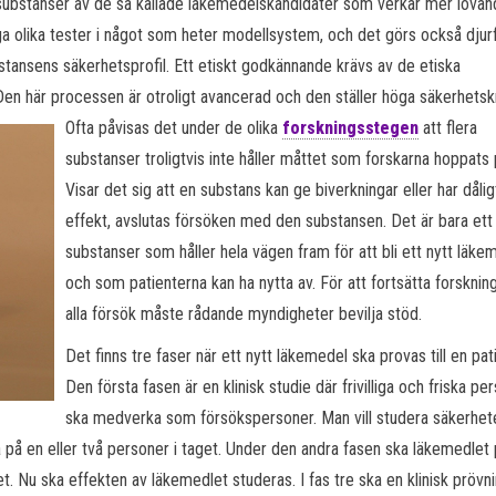
substanser av de så kallade läkemedelskandidater som verkar mer lovan
a olika tester i något som heter modellsystem, och det görs också djur
stansens säkerhetsprofil. Ett etiskt godkännande krävs av de etiska
Den här processen är otroligt avancerad och den ställer höga
säkerhetsk
Ofta påvisas det under de olika
forskningsstegen
att flera
substanser troligtvis inte håller måttet som forskarna hoppats 
Visar det sig att en substans kan ge biverkningar eller har dålig
effekt, avslutas försöken med den substansen. Det är bara ett 
substanser som håller hela vägen fram för att bli ett nytt läke
och som patienterna kan ha nytta av. För att fortsätta forsknin
alla försök måste rådande myndigheter bevilja stöd.
Det finns tre faser när ett nytt läkemedel ska provas till en pat
Den första fasen är en klinisk studie där frivilliga och friska pe
ska medverka som försökspersoner. Man vill studera säkerhet
på en eller två personer i taget. Under den andra fasen ska läkemedlet
t. Nu ska effekten av läkemedlet studeras. I fas tre ska en klinisk prövn