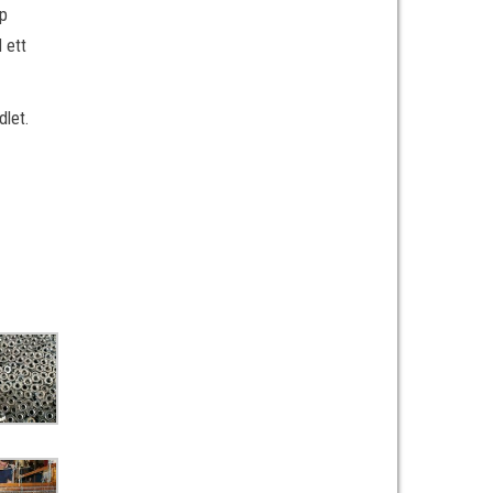
pp
 ett
dlet.