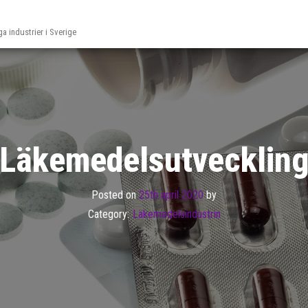
ga industrier i Sverige
Läkemedelsutvecklin
Posted on
25th april 2020
by
Category:
Läkemedelsindustrin