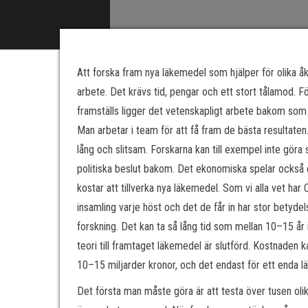
Att forska fram nya läkemedel som hjälper för olika å
arbete. Det krävs tid, pengar och ett stort tålamod. 
framställs ligger det vetenskapligt arbete bakom som 
Man arbetar i team för att få fram de bästa resultaten
lång och slitsam. Forskarna kan till exempel inte göra s
politiska beslut bakom. Det ekonomiska spelar också en
kostar att tillverka nya läkemedel. Som vi alla vet ha
insamling varje höst och det de får in har stor betydel
forskning. Det kan ta så lång tid som mellan 10–15 år
teori till framtaget läkemedel är slutförd. Kostnaden k
10–15 miljarder kronor, och det endast för ett enda l
Det första man måste göra är att testa över tusen ol