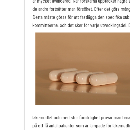
är mycket avancerad. När forskarna upptäcker några 
de andra fortsätter man försöket. Efter det görs mång
Detta måste göras för att fastlägga den specifika sub
kommittéerna, och det sker för varje utvecklingsdel. 
läkemedlet och med stor försiktighet provar man bara 
på ett få antal patienter som är lämpade för läkemedle