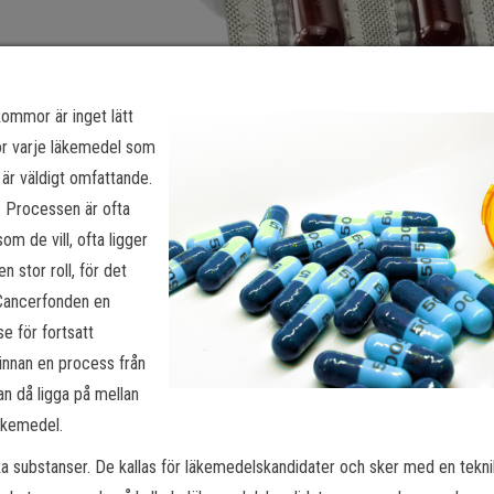
kommor är inget lätt
För varje läkemedel som
är väldigt omfattande.
. Processen är ofta
om de vill, ofta ligger
 stor roll, för det
r Cancerfonden en
se för fortsatt
 innan en process från
an då ligga på mellan
äkemedel.
ika substanser. De kallas för läkemedelskandidater och sker med en tekn