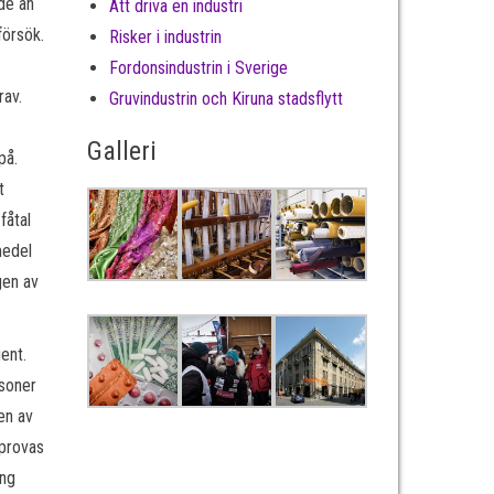
de än
Att driva en industri
försök.
Risker i industrin
Fordonsindustrin i Sverige
rav.
Gruvindustrin och Kiruna stadsflytt
Galleri
på.
t
fåtal
medel
gen av
ient.
rsoner
en av
 provas
ing